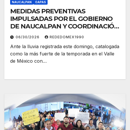
NAUCALPAN
OAPAS
MEDIDAS PREVENTIVAS
IMPULSADAS POR EL GOBIERNO
DE NAUCALPAN Y COORDINACIÓN
METROPOLITANA LOGRAN
06/30/2026
REDEDOMEX1990
MITIGAR DESASTRES POR LAS
Ante la lluvia registrada este domingo, catalogada
FUERTES LLUVIAS
como la más fuerte de la temporada en el Valle
de México con…