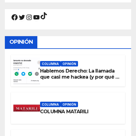
TikTok
Facebook
Twitter
Instagram
YouTube
OPINIÓN
COLUMNA
OPINIÓN
Hablemos Derecho: La llamada
que casi me hackea (y por qué a
cualquiera le puede pasar)
COLUMNA
OPINIÓN
COLUMNA MATARILI