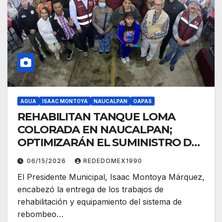
AGUA
ISAAC MONTOYA
NAUCALPAN
OAPAS
REHABILITAN TANQUE LOMA
COLORADA EN NAUCALPAN;
OPTIMIZARÁN EL SUMINISTRO DE
AGUA EN DIEZ COLONIAS
06/15/2026
REDEDOMEX1990
El Presidente Municipal, Isaac Montoya Márquez,
encabezó la entrega de los trabajos de
rehabilitación y equipamiento del sistema de
rebombeo…