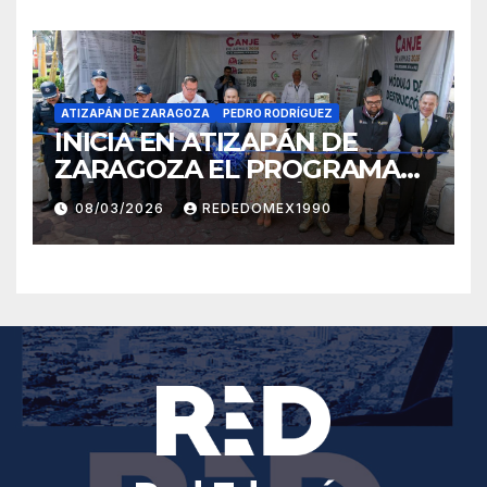
HABITANTES
ATIZAPÁN DE ZARAGOZA
PEDRO RODRÍGUEZ
INICIA EN ATIZAPÁN DE
ZARAGOZA EL PROGRAMA
«SÍ AL DESARME, SÍ A LA
08/03/2026
REDEDOMEX1990
PAZ»