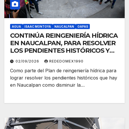
AGUA
ISAAC MONTOYA
NAUCALPAN
OAPAS
CONTINÚA REINGENIERÍA HÍDRICA
EN NAUCALPAN, PARA RESOLVER
LOS PENDIENTES HISTÓRICOS Y
GARANTIZAR EL SUMINISTRO DE
02/09/2026
REDEDOMEX1990
AGUA
Como parte del Plan de reingeniería hídrica para
lograr resolver los pendientes históricos que hay
en Naucalpan como disminuir la…