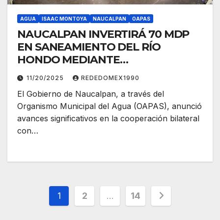
AGUA
ISAAC MONTOYA
NAUCALPAN
OAPAS
NAUCALPAN INVERTIRÁ 70 MDP
EN SANEAMIENTO DEL RÍO
HONDO MEDIANTE
COOPERACIÓN HISTÓRICA CON
11/20/2025
REDEDOMEX1990
PAÍSES BAJOS
El Gobierno de Naucalpan, a través del
Organismo Municipal del Agua (OAPAS), anunció
avances significativos en la cooperación bilateral
con…
Paginación
1
2
…
14
de