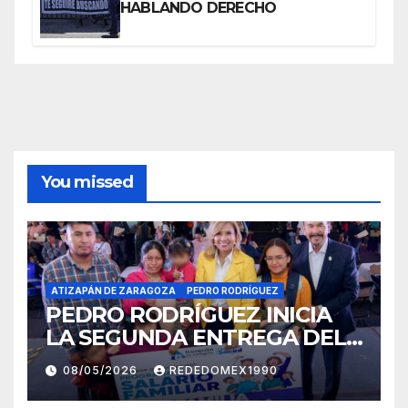
HABLANDO DERECHO
You missed
ATIZAPÁN DE ZARAGOZA
PEDRO RODRÍGUEZ
PEDRO RODRÍGUEZ INICIA
LA SEGUNDA ENTREGA DEL
PROGRAMA SALARIO
08/05/2026
REDEDOMEX1990
FAMILIAR 2026 EN BENEFICIO
DE 20 MIL FAMILIAS