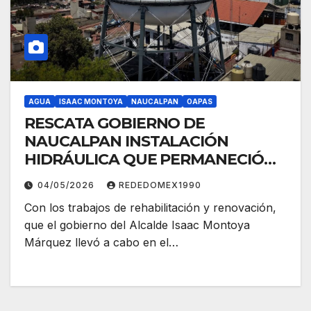
AGUA
ISAAC MONTOYA
NAUCALPAN
OAPAS
RESCATA GOBIERNO DE
NAUCALPAN INSTALACIÓN
HIDRÁULICA QUE PERMANECIÓ
FUERA DE SERVICIO POR MÁS DE
04/05/2026
REDEDOMEX1990
20 AÑOS
Con los trabajos de rehabilitación y renovación,
que el gobierno del Alcalde Isaac Montoya
Márquez llevó a cabo en el…