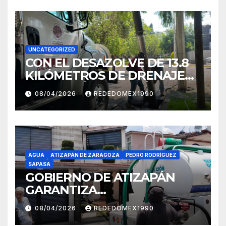
UNCATEGORIZED
CON EL DESAZOLVE DE 13.8
KILÓMETROS DE DRENAJE
EN PERIFÉRICO Y MÁS DE 37
08/04/2026
REDEDOMEX1990
KMS DE LA RED SANITARIA,
EVITA NAUCALPAN
AFECTACIONES POR LLUVIAS
AGUA
ATIZAPÁN DE ZARAGOZA
PEDRO RODRÍGUEZ
SAPASA
GOBIERNO DE ATIZAPÁN
GARANTIZA
ABASTECIMIENTO DE AGUA
08/04/2026
REDEDOMEX1990
PARA MÁS DE 157 MIL