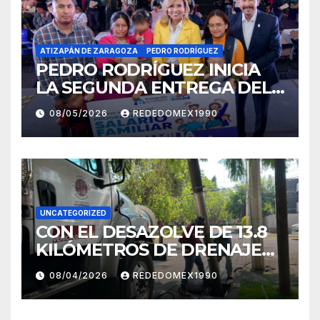
ATIZAPÁN DE ZARAGOZA
PEDRO RODRÍGUEZ
PEDRO RODRÍGUEZ INICIA
LA SEGUNDA ENTREGA DEL
PROGRAMA SALARIO
08/05/2026
REDEDOMEX1990
FAMILIAR 2026 EN BENEFICIO
DE 20 MIL FAMILIAS
UNCATEGORIZED
CON EL DESAZOLVE DE 13.8
KILÓMETROS DE DRENAJE
EN PERIFÉRICO Y MÁS DE 37
08/04/2026
REDEDOMEX1990
KMS DE LA RED SANITARIA,
EVITA NAUCALPAN