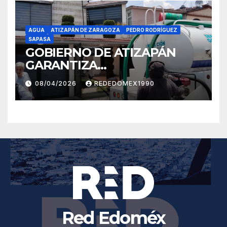
AFECTACIONES POR LLUVIAS
AGUA
ATIZAPÁN DE ZARAGOZA
PEDRO RODRÍGUEZ
SAPASA
GOBIERNO DE ATIZAPÁN
GARANTIZA
ABASTECIMIENTO DE AGUA
08/04/2026
REDEDOMEX1990
PARA MÁS DE 157 MIL
HABITANTES
Red Edoméx