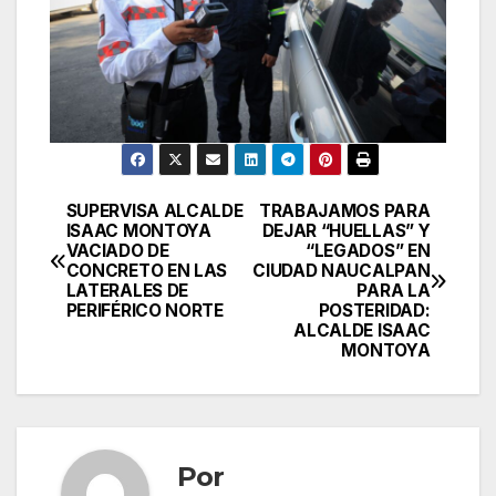
SUPERVISA ALCALDE
TRABAJAMOS PARA
Navegación
ISAAC MONTOYA
DEJAR “HUELLAS” Y
VACIADO DE
“LEGADOS” EN
de
CONCRETO EN LAS
CIUDAD NAUCALPAN
LATERALES DE
PARA LA
entradas
PERIFÉRICO NORTE
POSTERIDAD:
ALCALDE ISAAC
MONTOYA
Por