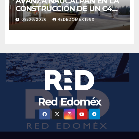
AVANZA NAUCALPAN EN LA
CONSTRUCCIÓN DE UN C4
DE ÚLTIMA GENERACIÓN
08/06/2026
REDEDOMEX1990
PARA FORTALECER LA
SEGURIDAD
Red Edoméx