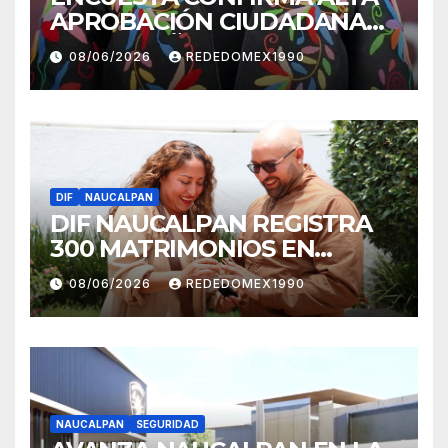
APROBACIÓN CIUDADANAAL
DESEMPEÑO DE LA
08/06/2026
REDEDOMEX1990
ALCALDESA YOSELIN
MENDOZA
DIF
NAUCALPAN
DIF NAUCALPAN REGISTRA
300 MATRIMONIOS EN
JORNADA DE BODAS
08/06/2026
REDEDOMEX1990
COMUNITARIAS GRATUITAS
NAUCALPAN
SEGURIDAD