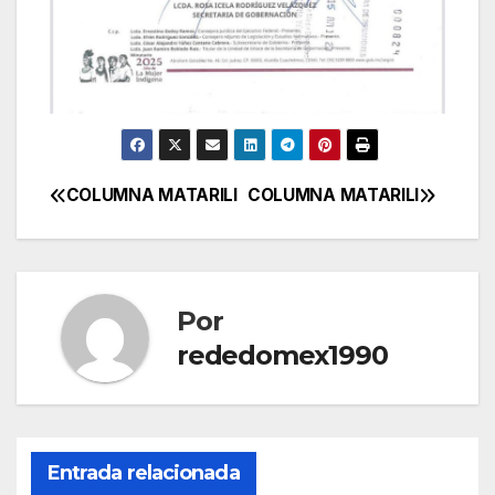
COLUMNA MATARILI
COLUMNA MATARILI
Navegación
de
entradas
Por
rededomex1990
Entrada relacionada