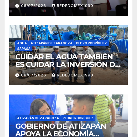
INCORPORACIÓN DE
08/07/2026
REDEDOMEX1990
NAUCALPAN AL PROGRAMA
FEDERAL DE BACHEO
AGUA
ATIZAPÁN DE ZARAGOZA
PEDRO RODRÍGUEZ
SAPASA
CUIDAR EL AGUA TAMBIÉN
ES CUIDAR LA INVERSIÓN DE
69 MDP EN ATIZAPÁN
08/07/2026
REDEDOMEX1990
ATIZAPÁN DE ZARAGOZA
PEDRO RODRÍGUEZ
GOBIERNO DE ATIZAPÁN
APOYA LA ECONOMÍA