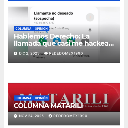
COLUMNA
OPINIÓN
Hablemos Derecho: La
llamada que casi me hackea
(y por qué a cualquiera le
DIC 2, 2025
REDEDOMEX1990
puede pasar)
COLUMNA
OPINIÓN
COLUMNA MATARILI
NOV 24, 2025
REDEDOMEX1990