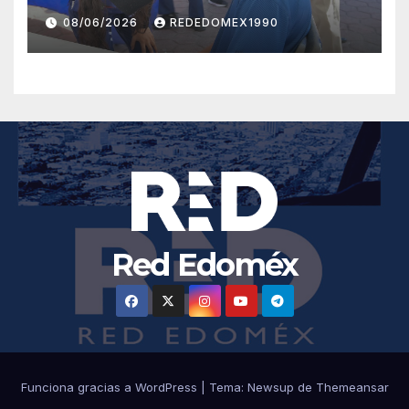
FAMILIAR CON SERVICIOS
08/06/2026
REDEDOMEX1990
GRATUITOS ANTE EL
REGRESO A CLASES
Red Edoméx
Funciona gracias a WordPress
|
Tema:
Newsup
de
Themeansar