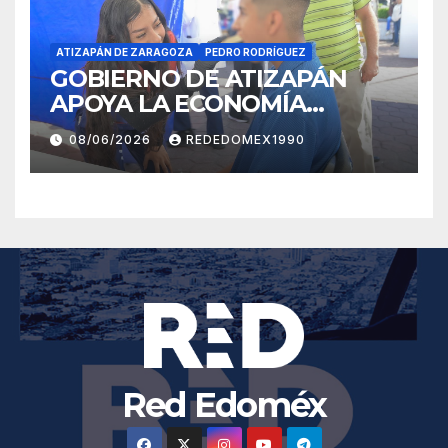
ATIZAPÁN DE ZARAGOZA
PEDRO RODRÍGUEZ
GOBIERNO DE ATIZAPÁN
APOYA LA ECONOMÍA
FAMILIAR CON SERVICIOS
08/06/2026
REDEDOMEX1990
GRATUITOS ANTE EL
REGRESO A CLASES
Red Edoméx