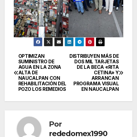
OPTIMIZAN
DISTRIBUYEN MÁS DE
Navegación
SUMINISTRO DE
DOS MIL TARJETAS
AGUA EN LA ZONA
DE LA BECA «RITA
de
ALTA DE
CETINA» Y
NAUCALPAN CON
ARRANCAN
entradas
REHABILITACIÓN DEL
PROGRAMA VISUAL
POZO LOS REMEDIOS
EN NAUCALPAN
Por
rededomex1990