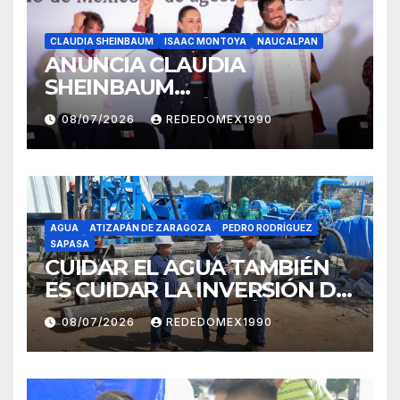
CLAUDIA SHEINBAUM
ISAAC MONTOYA
NAUCALPAN
ANUNCIA CLAUDIA
SHEINBAUM
INCORPORACIÓN DE
08/07/2026
REDEDOMEX1990
NAUCALPAN AL PROGRAMA
FEDERAL DE BACHEO
AGUA
ATIZAPÁN DE ZARAGOZA
PEDRO RODRÍGUEZ
SAPASA
CUIDAR EL AGUA TAMBIÉN
ES CUIDAR LA INVERSIÓN DE
69 MDP EN ATIZAPÁN
08/07/2026
REDEDOMEX1990