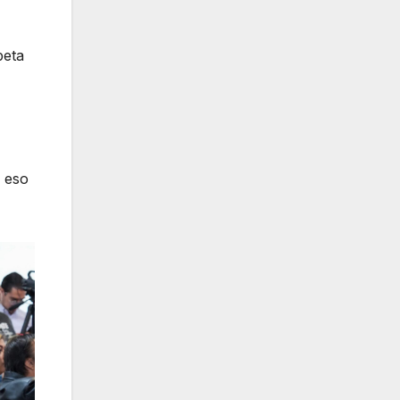
peta
; eso