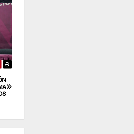
ÓN
MA
OS