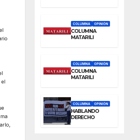
COLUMNA
OPINIÓN
el
COLUMNA
MATARILI
ario
COLUMNA
OPINIÓN
COLUMNA
el
MATARILI
 el
COLUMNA
OPINIÓN
ue
HABLANDO
orma
DERECHO
arlo,