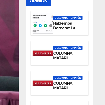
OPINIÓN
COLUMNA
OPINIÓN
Hablemos
Derecho: La
llamada que casi
me hackea (y
por qué a
cualquiera le
COLUMNA
OPINIÓN
puede pasar)
COLUMNA
MATARILI
COLUMNA
OPINIÓN
COLUMNA
MATARILI