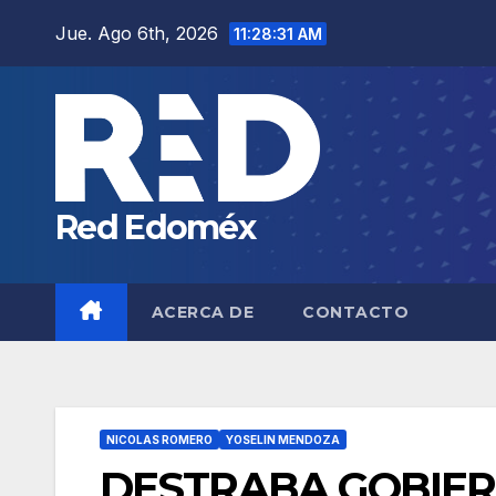
Saltar
Jue. Ago 6th, 2026
11:28:32 AM
al
contenido
Red Edoméx
ACERCA DE
CONTACTO
NICOLAS ROMERO
YOSELIN MENDOZA
DESTRABA GOBIER