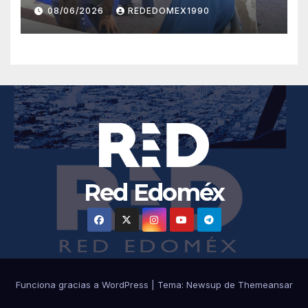
FAMILIAR CON SERVICIOS
08/06/2026
REDEDOMEX1990
GRATUITOS ANTE EL
REGRESO A CLASES
Red Edoméx
Funciona gracias a WordPress
|
Tema:
Newsup
de
Themeansar