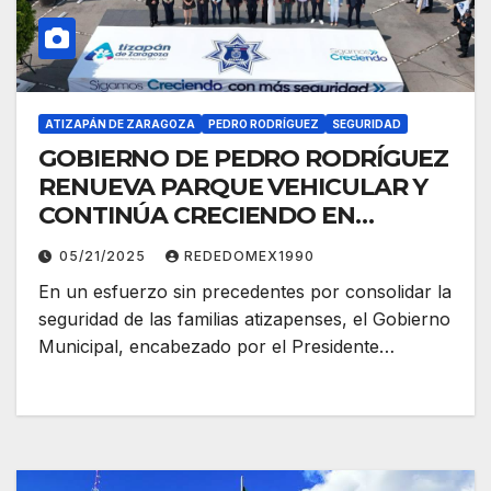
ATIZAPÁN DE ZARAGOZA
PEDRO RODRÍGUEZ
SEGURIDAD
GOBIERNO DE PEDRO RODRÍGUEZ
RENUEVA PARQUE VEHICULAR Y
CONTINÚA CRECIENDO EN
SEGURIDAD CON LA
05/21/2025
REDEDOMEX1990
MODERNIZACIÓN Y ENTREGA
En un esfuerzo sin precedentes por consolidar la
HISTÓRICA DE 224 PATRULLAS
seguridad de las familias atizapenses, el Gobierno
Municipal, encabezado por el Presidente…