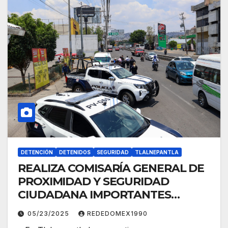
DETENCIÓN
DETENIDOS
SEGURIDAD
TLALNEPANTLA
REALIZA COMISARÍA GENERAL DE
PROXIMIDAD Y SEGURIDAD
CIUDADANA IMPORTANTES
ACCIONES EN PRO DE LA PAZ EN
05/23/2025
REDEDOMEX1990
TLALNEPANTLA