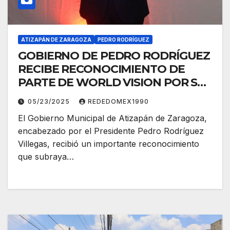
ATIZAPÁN DE ZARAGOZA
PEDRO RODRÍGUEZ
GOBIERNO DE PEDRO RODRÍGUEZ
RECIBE RECONOCIMIENTO DE
PARTE DE WORLD VISION POR SU
DEDICACIÓN EN FAVOR DE LAS
05/23/2025
REDEDOMEX1990
NIÑAS Y NIÑOS DE ATIZAPÁN DE
El Gobierno Municipal de Atizapán de Zaragoza,
ZARAGOZA
encabezado por el Presidente Pedro Rodríguez
Villegas, recibió un importante reconocimiento
que subraya…