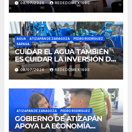
08/07/2026
REDEDOMEX1990
NAUCALPAN AL PROGRAMA
FEDERAL DE BACHEO
AGUA
ATIZAPÁN DE ZARAGOZA
PEDRO RODRÍGUEZ
SAPASA
CUIDAR EL AGUA TAMBIÉN
ES CUIDAR LA INVERSIÓN DE
69 MDP EN ATIZAPÁN
08/07/2026
REDEDOMEX1990
ATIZAPÁN DE ZARAGOZA
PEDRO RODRÍGUEZ
GOBIERNO DE ATIZAPÁN
APOYA LA ECONOMÍA