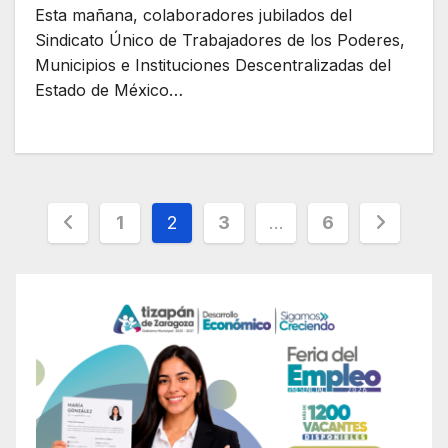
Esta mañana, colaboradores jubilados del
Sindicato Único de Trabajadores de los Poderes,
Municipios e Instituciones Descentralizadas del
Estado de México…
Paginación
1
2
3
…
6
de
entradas